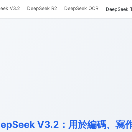
eek V3.2
DeepSeek R2
DeepSeek OCR
DeepSeek 
epSeek V3.2：用於編碼、寫