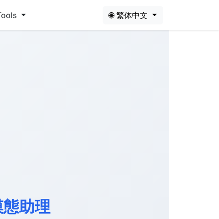
Tools
🌐 繁体中文
多模態助理