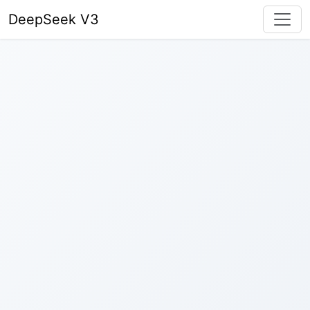
DeepSeek V3