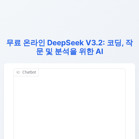
무료 온라인 DeepSeek V3.2: 코딩, 작
문 및 분석을 위한 AI