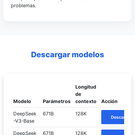
problemas.
Descargar modelos
Longitud
de
Modelo
Parámetros
contexto
Acción
DeepSeek
671B
128K
Descargar
-V3-Base
DeepSeek
671B
128K