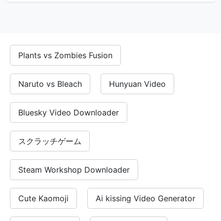
DeepSeek V3 Online - Modelo de IA g
Plants vs Zombies Fusion
Prueba DeepSeek-V3 en línea de forma gratuita. No se req
¿Por qué elegir DeepSeek Online?
Naruto vs Bleach
Hunyuan Video
Acceso en línea gratuito a DeepSeek-V3
No se requiere registro
Bluesky Video Downloader
Gratuito para uso comercial
Modelo de IA de código abierto
スクラッチゲーム
Prueba DeepSeek V3 instantáneamente
Steam Workshop Downloader
Cute Kaomoji
Ai kissing Video Generator