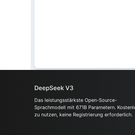
DeepSeek V3
Das leistungsstärkste Open-Source-
Sprachmodell mit 671B Parametern. Kostenl
zu nutzen, keine Registrierung erforderlich.